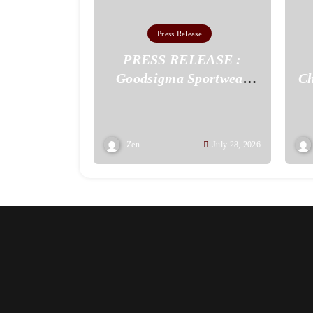
Press Release
PRESS RELEASE :
Goodsigma Sportwear
Ch
Menjadi Apparel Jersey
Pertama Bersertifikat
Halal di Malang Raya
Zen
July 28, 2026