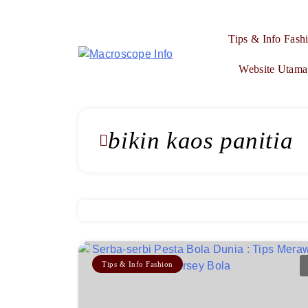
Skip
to
Tips & Info Fash
content
Macroscope Info
Website Utama
bikin kaos panitia
Tips & Info Fashion