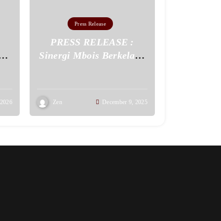
Press Release
PRESS RELEASE :
Sinergi Mbois Berkelas :
)
Kompetisi Bulutangkis
y
‘Nepok Tepok Vol. 2’
u!
Bukti Kolaborasi
 2026
Zen
December 9, 2025
Gemilang Badminkok
dengan Goodsigma
Sportwear