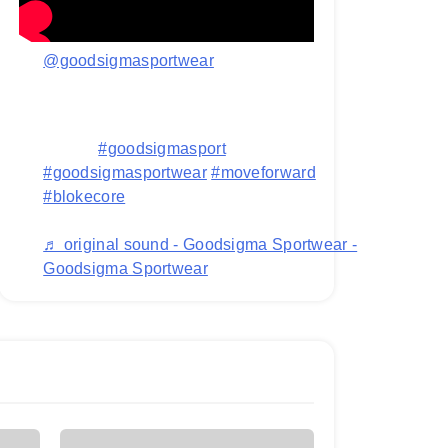
@goodsigmasportwear
Replying to @penendangnuklirDone ya kak
edisi blokecore nya!, next edisi apalagi
nih???
#goodsigmasport
#goodsigmasportwear
#moveforward
#blokecore
♬ original sound - Goodsigma Sportwear -
Goodsigma Sportwear