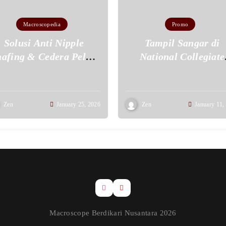
Macroscopedia
Promo
Solusi Anti Nipple
Tampil Sangar di
afing & Cedera Pelari
National Collegiate
: Pilih Jersey Drifit
Futsal Series (NCFS
80gsm!
2026 : Promo Jerse
Fullset Cuma 125 Rib
Zen
January 25, 2026
Zen
January 11,
Macroscope Berdikari Nusantara 2026