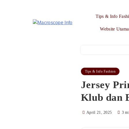
Skip
to
Tips & Info Fash
content
Macroscope Info
Website Utama
Tips & Info Fashion
Jersey Pri
Klub dan 
April 21, 2025
3 m