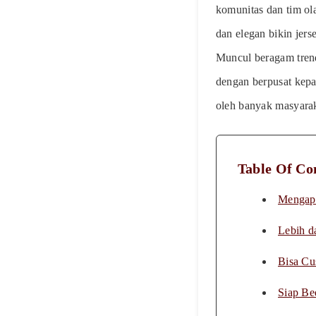
komunitas dan tim ol
dan elegan bikin jers
Muncul beragam trend 
dengan berpusat kepa
oleh banyak masyara
Table Of Co
Mengapa
Lebih d
Bisa Cu
Siap Be