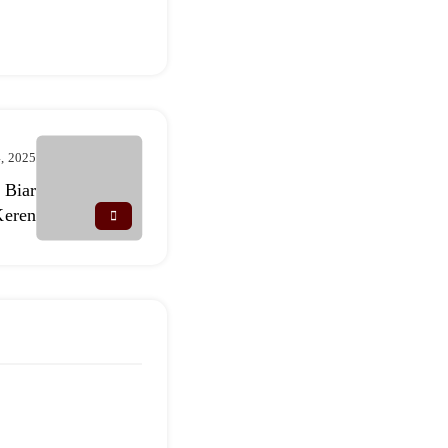
4, 2025
 Biar
eren