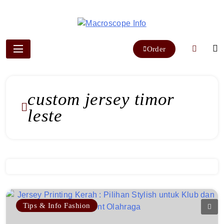
Skip
to
content
Macroscope Info
Order
custom jersey timor
leste
Tips & Info Fashion