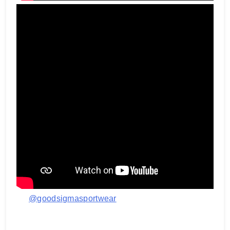
@goodsigmasportwear
Replying to @penendangnuklirDone ya kak