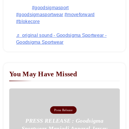
edisi blokecore nya!, next edisi apalagi
nih???
#goodsigmasport
#goodsigmasportwear
#moveforward
#blokecore
♬ original sound - Goodsigma Sportwear -
Goodsigma Sportwear
You May Have Missed
Press Release
PRESS RELEASE : Goodsigma
Sportwear Menjadi Apparel Jersey