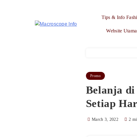
Skip
to
Tips & Info Fash
content
Macroscope Info
Website Utama
Promo
Belanja di
Setiap Har
March 3, 2022
2 mi