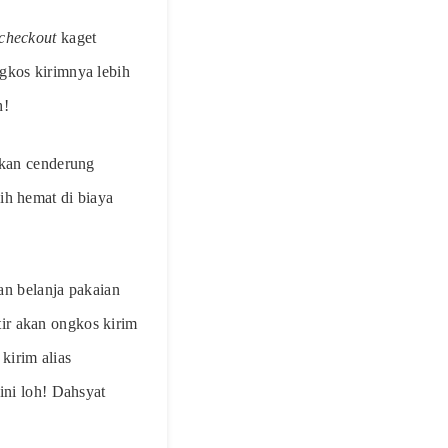
checkout
kaget
gkos kirimnya lebih
h!
akan cenderung
ih hemat di biaya
n belanja pakaian
ir akan ongkos kirim
kirim alias
ni loh! Dahsyat