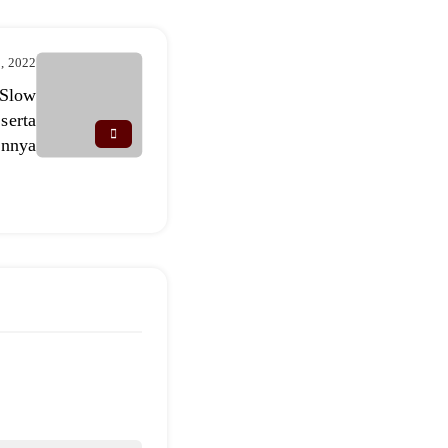
8, 2022
 Slow
serta
annya