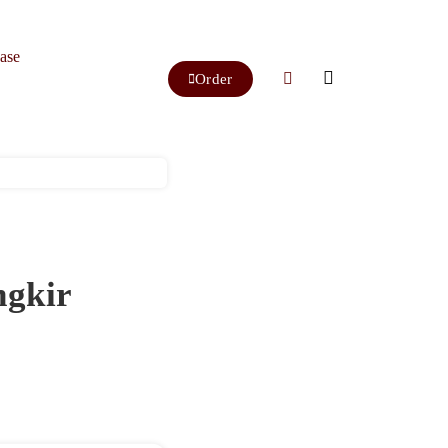
ase
Order
ngkir