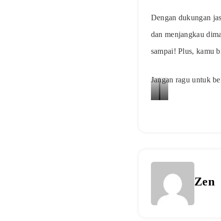
Dengan dukungan jas
dan menjangkau diman
sampai! Plus, kamu b
Jangan ragu untuk be
Ketentuan
Ketentuan
Free
Free
Ongkir
Ongkir
Layanan
Produk
Custom
Macroscope
Zen
Leapitup