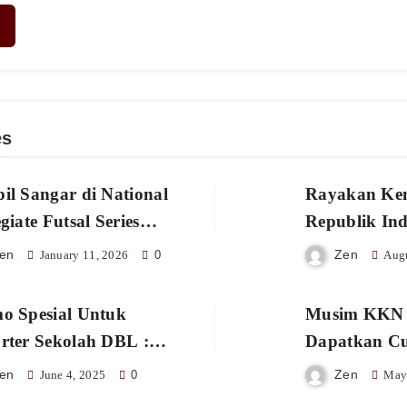
es
il Sangar di National
Rayakan Ke
giate Futsal Series
Republik In
S) 2026 : Promo Jersey
Promo Spesia
en
Zen
January 11, 2026
0
Augu
set Cuma 125 Ribu!
Macroscope 
o Spesial Untuk
Musim KKN T
rter Sekolah DBL :
Dapatkan C
etisi Basket DBL 2025
Termurah U
en
Zen
June 4, 2025
0
May
ra Dimulai! Wayahe
KKN Kamu!