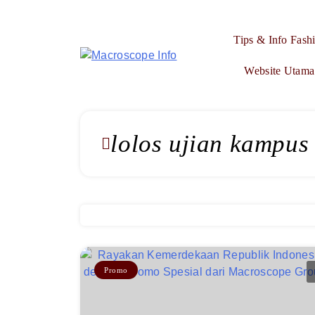
Skip
to
Tips & Info Fash
content
Macroscope Info
Website Utama
lolos ujian kampus
Promo