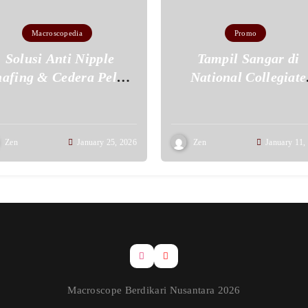
Macroscopedia
Promo
Solusi Anti Nipple
Tampil Sangar di
afing & Cedera Pelari
National Collegiate
: Pilih Jersey Drifit
Futsal Series (NCFS
80gsm!
2026 : Promo Jerse
Fullset Cuma 125 Rib
Zen
January 25, 2026
Zen
January 11,
Macroscope Berdikari Nusantara 2026