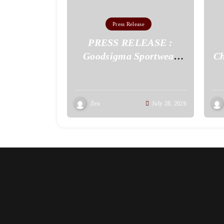
Press Release
PRESS RELEASE :
Goodsigma Sportwear
Ch
Menjadi Apparel Jersey
Pertama Bersertifikat
Halal di Malang Raya
Zen
July 28, 2026