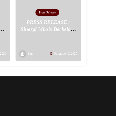
Press Release
PRESS RELEASE :
Sinergi Mbois Berkelas :
)
Kompetisi Bulutangkis
y
‘Nepok Tepok Vol. 2’
u!
Bukti Kolaborasi
 2026
Zen
December 9, 2025
Gemilang Badminkok
dengan Goodsigma
Sportwear