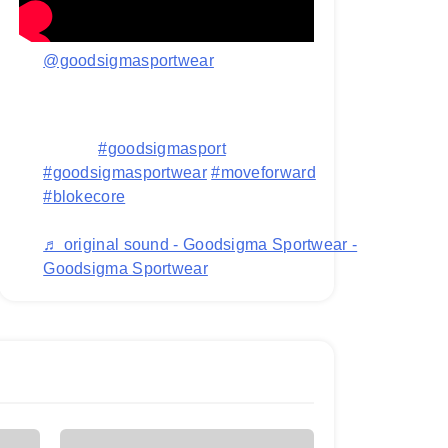
@goodsigmasportwear
Replying to @penendangnuklirDone ya kak
edisi blokecore nya!, next edisi apalagi
nih???
#goodsigmasport
#goodsigmasportwear
#moveforward
#blokecore
♬ original sound - Goodsigma Sportwear -
Goodsigma Sportwear