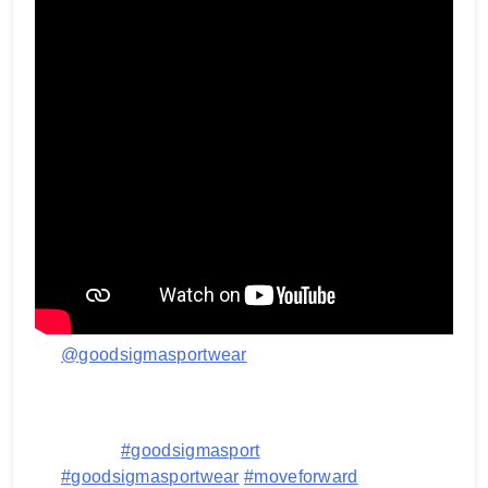
@goodsigmasportwear
Replying to @penendangnuklirDone ya kak
edisi blokecore nya!, next edisi apalagi
nih???
#goodsigmasport
#goodsigmasportwear
#moveforward