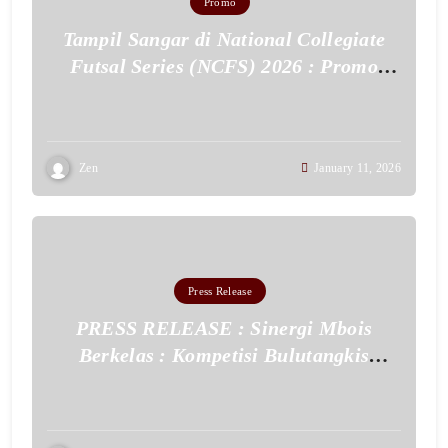
Promo
Tampil Sangar di National Collegiate
Futsal Series (NCFS) 2026 : Promo
Jersey Fullset Cuma 125 Ribu!
Zen
January 11, 2026
Press Release
PRESS RELEASE : Sinergi Mbois
Berkelas : Kompetisi Bulutangkis
‘Nepok Tepok Vol. 2’ Bukti Kolaborasi
Gemilang Badminkok dengan
Goodsigma Sportwear