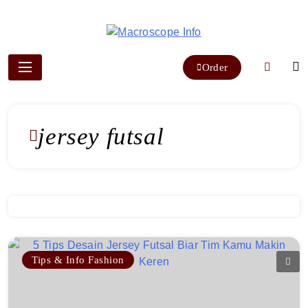
Skip
to
content
Macroscope Info
Order
jersey futsal
Tips & Info Fashion